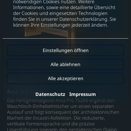
notwendigen Cookies nutzen. Weitere
Informationen, sowie eine detaillierte Übersicht
der Cookies und eingesetzten Technologien
finden Sie in unserer Datenschutzerklärung. Sie
können Ihre Einstellungen jederzeit ändern.
Einstellungen öffnen
Alle ablehnen
Alle akzeptieren
Bildquelle: Gessi
Area Pro 75288
Datenschutz
Impressum
Das Fertigmontageset Area Pro 75288 ergänzt den
Waschtisch-Einhebelmischer um einen separaten
Auslauf und folgt konsequent der architektonischen
Klarheit der Incastri-Kollektion. Die reduzierte,
vertikale Formensprache und die präzise
Linienführung spiegeln den gestalterischen Dialog